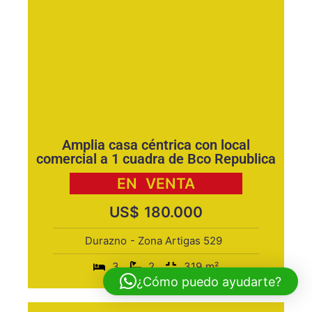
Amplia casa céntrica con local
comercial a 1 cuadra de Bco Republica
EN
VENTA
US$
180.000
Durazno
- Zona Artigas 529
3
2
319
m²
¿Cómo puedo ayudarte?