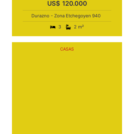
US$
120.000
Durazno
- Zona Etchegoyen 940
3
2
m²
CASAS