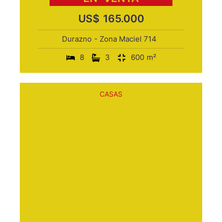
US$
165.000
Durazno
- Zona Maciel 714
8
3
600
m²
CASAS