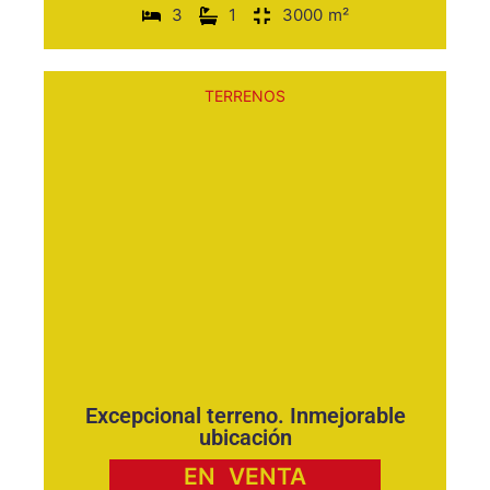
3
1
3000
m²
TERRENOS
Excepcional terreno. Inmejorable
ubicación
EN
VENTA