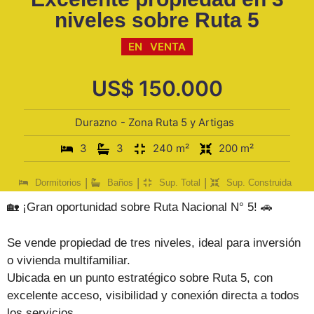
niveles sobre Ruta 5
EN
VENTA
US$
150.000
Durazno
- Zona Ruta 5 y Artigas
3
3
240
m²
200 m²
|
|
|
Dormitorios
Baños
Sup. Total
Sup. Construida
🏡 ¡Gran oportunidad sobre Ruta Nacional N° 5! 🚗
Se vende propiedad de tres niveles, ideal para inversión
o vivienda multifamiliar.
Ubicada en un punto estratégico sobre Ruta 5, con
excelente acceso, visibilidad y conexión directa a todos
los servicios.